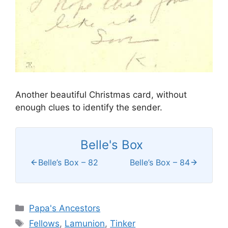
Another beautiful Christmas card, without
enough clues to identify the sender.
Belle's Box
Belle’s Box – 82
Belle’s Box – 84
Categories
Papa's Ancestors
Tags
Fellows
,
Lamunion
,
Tinker