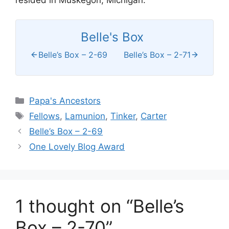
Belle's Box
Belle’s Box – 2-69
Belle’s Box – 2-71
Categories
Papa's Ancestors
Tags
Fellows
,
Lamunion
,
Tinker
,
Carter
Belle’s Box – 2-69
One Lovely Blog Award
1 thought on “Belle’s
Box – 2-70”