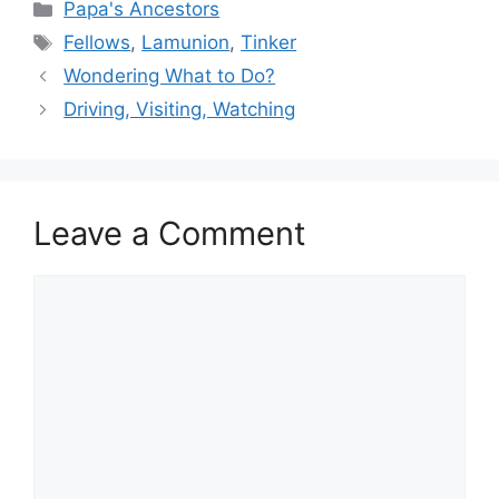
Categories
Papa's Ancestors
Tags
Fellows
,
Lamunion
,
Tinker
Wondering What to Do?
Driving, Visiting, Watching
Leave a Comment
Comment