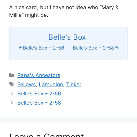
A nice card, but I have not idea who “Mary &
Millie” might be.
Belle's Box
Belle’s Box – 2-56
Belle’s Box – 2-58
Categories
Papa's Ancestors
Tags
Fellows
,
Lamunion
,
Tinker
Belle’s Box – 2-56
Belle’s Box – 2-58
Leave a Comment