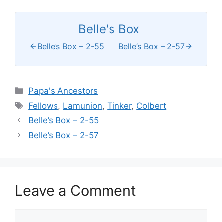
Belle's Box
Belle’s Box – 2-55
Belle’s Box – 2-57
Categories
Papa's Ancestors
Tags
Fellows
,
Lamunion
,
Tinker
,
Colbert
Belle’s Box – 2-55
Belle’s Box – 2-57
Leave a Comment
Comment