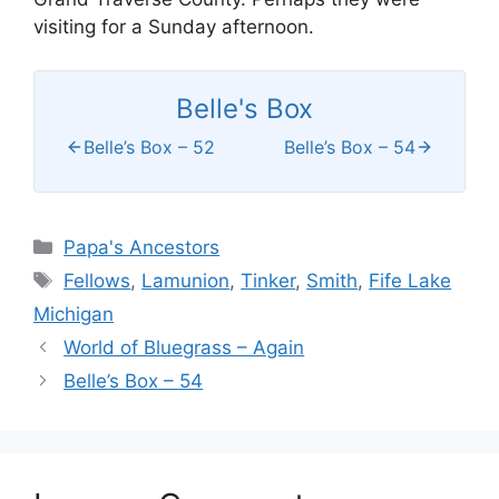
visiting for a Sunday afternoon.
Belle's Box
Belle’s Box – 52
Belle’s Box – 54
Categories
Papa's Ancestors
Tags
Fellows
,
Lamunion
,
Tinker
,
Smith
,
Fife Lake
Michigan
World of Bluegrass – Again
Belle’s Box – 54