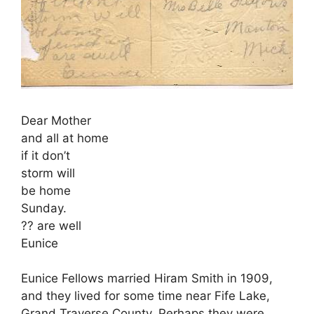
Dear Mother
and all at home
if it don’t
storm will
be home
Sunday.
?? are well
Eunice
Eunice Fellows married Hiram Smith in 1909,
and they lived for some time near Fife Lake,
Grand Traverse County. Perhaps they were