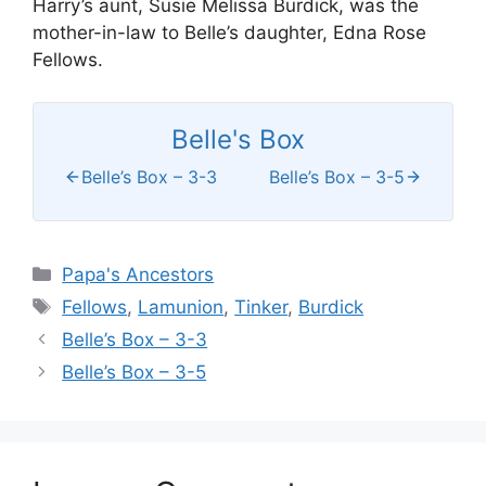
Harry’s aunt, Susie Melissa Burdick, was the
mother-in-law to Belle’s daughter, Edna Rose
Fellows.
Belle's Box
Belle’s Box – 3-3
Belle’s Box – 3-5
Categories
Papa's Ancestors
Tags
Fellows
,
Lamunion
,
Tinker
,
Burdick
Belle’s Box – 3-3
Belle’s Box – 3-5