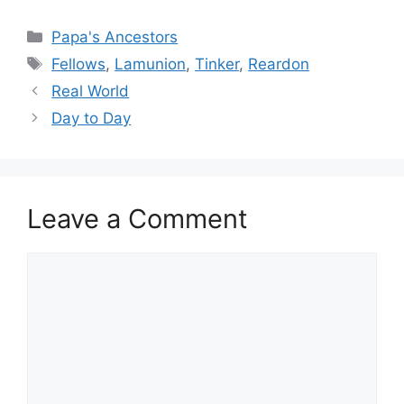
Categories
Papa's Ancestors
Tags
Fellows
,
Lamunion
,
Tinker
,
Reardon
Real World
Day to Day
Leave a Comment
Comment