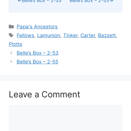
Belle’s Box – 2-53
Belle’s Box – 2-55
Categories
Papa's Ancestors
Tags
Fellows
,
Lamunion
,
Tinker
,
Carter
,
Bazzett
,
Plotts
Belle’s Box – 2-53
Belle’s Box – 2-55
Leave a Comment
Comment