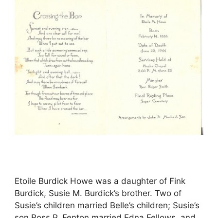
Etoile Burdick Howe was a daughter of Fink
Burdick, Susie M. Burdick’s brother. Two of
Susie’s children married Belle’s children; Susie’s
son Ross P. Fenton married Edna Fellows, and