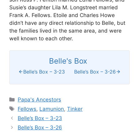
Susie’s daughter Lila M. Longstreet married
Frank A. Fellows. Etoile and Charles Howe
didn’t have any direct relationship to Belle, but
the families lived in the same area, and were
well known to each other.
Belle's Box
Belle’s Box – 3-23
Belle’s Box – 3-26
Categories
Papa's Ancestors
Tags
Fellows
,
Lamunion
,
Tinker
Belle’s Box – 3-23
Belle’s Box – 3-26