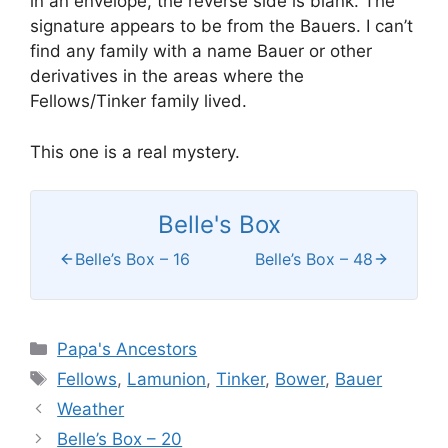
in an envelope, the reverse side is blank. The
signature appears to be from the Bauers. I can’t
find any family with a name Bauer or other
derivatives in the areas where the
Fellows/Tinker family lived.
This one is a real mystery.
Belle's Box
Belle’s Box – 16
Belle’s Box – 48
Categories
Papa's Ancestors
Tags
Fellows
,
Lamunion
,
Tinker
,
Bower
,
Bauer
Weather
Belle’s Box – 20