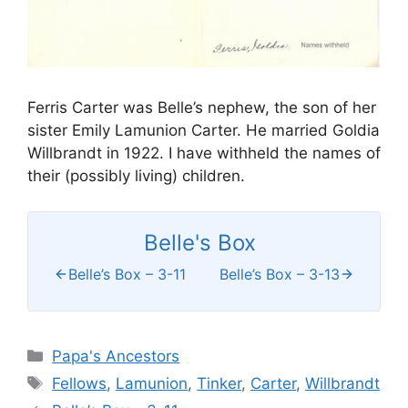
Ferris Carter was Belle’s nephew, the son of her
sister Emily Lamunion Carter. He married Goldia
Willbrandt in 1922. I have withheld the names of
their (possibly living) children.
Belle's Box
Belle’s Box – 3-11
Belle’s Box – 3-13
Categories
Papa's Ancestors
Tags
Fellows
,
Lamunion
,
Tinker
,
Carter
,
Willbrandt